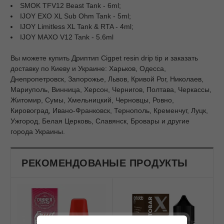
SMOK TFV12 Beast Tank - 6ml;
IJOY EXO XL Sub Ohm Tank - 5ml;
IJOY Limitless XL Tank & RTA - 4ml;
IJOY MAXO V12 Tank - 5.6ml
Вы можете купить Дриптип Cigpet resin drip tip и заказать
доставку по Киеву и Украине: Харьков, Одесса,
Днепропетровск, Запорожье, Львов, Кривой Рог, Николаев,
Мариуполь, Винница, Херсон, Чернигов, Полтава, Черкассы,
Житомир, Сумы, Хмельницкий, Черновцы, Ровно,
Кировоград, Ивано-Франковск, Тернополь, Кременчуг, Луцк,
Ужгород, Белая Церковь, Славянск, Бровары и другие
города Украины.
РЕКОМЕНДОВАНЫЕ ПРОДУКТЫ