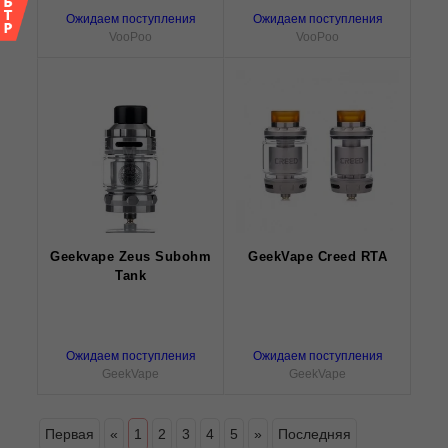
Ожидаем поступления
Ожидаем поступления
VooPoo
VooPoo
Geekvape Zeus Subohm
GeekVape Creed RTA
Tank
Ожидаем поступления
Ожидаем поступления
GeekVape
GeekVape
Первая
«
1
2
3
4
5
»
Последняя