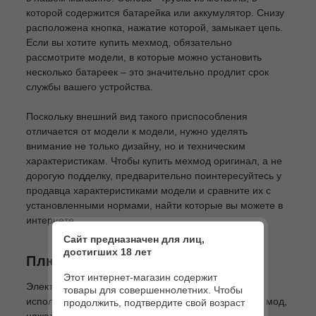
которой содержится батарейка или аккумулятор. Снизу
расположена кнопка, нажатие которой, замыкает цепь.
Если вы хотите купить мехмод, обязательно
рассмотрите модели, в которые можно установить
несколько батареек – это значительно продлит срок
службы вашего устройства.
Поскольку внешний вид такого приспособления
отличается от модели к модели, нужно уделять
внимание не только дизайну, но и техническим
характеристикам. Чтобы купить мехмод оригинал, а не
дорогую подделку, предварительно поинтересуйтесь у
продавца характеристиками модели и сравните их с
установленными нормами, найти которые вы можете в
интернете.
Сайт предназначен для лиц,
достигших 18 лет
Плюсы мехмодов
Этот интернет-магазин содержит
Электронный мехмод предельно прост в
товары для совершеннолетних. Чтобы
использовании. Вам достаточно просто купить мех мод,
продолжить, подтвердите свой возраст
нажать кнопку – и можно приступать к предельно