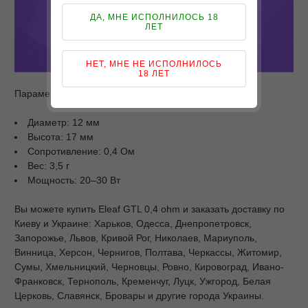
ДА, МНЕ ИСПОЛНИЛОСЬ 18
ЛЕТ
НЕТ, МНЕ НЕ ИСПОЛНИЛОСЬ
18 ЛЕТ
Параметры
Диаметр: 12 мм
Высота: 17 мм
Сопротивление: 0,4 Ом
Вес: 3,5 г
Мощность: 20–30 Вт
Вы можете купить Eleaf GTL 0,4 ohm и заказать доставку по
Киеву и Украине: Харьков, Одесса, Днепропетровск,
Запорожье, Львов, Кривой Рог, Николаев, Мариуполь,
Винница, Херсон, Чернигов, Полтава, Черкассы, Житомир,
Сумы, Хмельницкий, Черновцы, Ровно, Кировоград, Ивано-
Франковск, Тернополь, Кременчуг, Луцк, Ужгород, Белая
Церковь, Славянск, Бровары и другие города Украины.