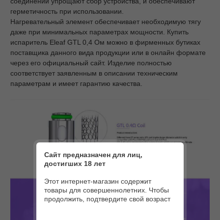
соединений упрощают сбор устройства, и обеспечивают
герметичность при использовании.
Нагревательный элемент обеспечивает необходимую тягу
даже при минимальных параметрах мощности. Купить
испаритель Eleaf GTL 0,4 Ом можно в фирменных бутиках
поставщика данного вида продукции или в онлайн формате
через его официальный сайт. Изделие полностью
соответствует заявленным в описании техническим
параметрам и имеет гарантию качества.
Сайт предназначен для лиц,
достигших 18 лет
Этот интернет-магазин содержит
товары для совершеннолетних. Чтобы
продолжить, подтвердите свой возраст