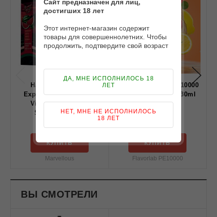
Сайт предназначен для лиц,
достигших 18 лет
Этот интернет-магазин содержит
товары для совершеннолетних. Чтобы
продолжить, подтвердите свой возраст
ДА, МНЕ ИСПОЛНИЛОСЬ 18
Набор Marvellous
Набор Flavorlab PE10000
ЛЕТ
Experimental Summer
Strawberry Lemon 30ml
Vibes Watermelon
НЕТ, МНЕ НЕ ИСПОЛНИЛОСЬ
Smoothie 30 ml
18 ЛЕТ
249 грн
249 грн
КУПИТЬ
КУПИТЬ
Marvellous
Flavorlab PE10000
ВЫ СМОТРЕЛИ