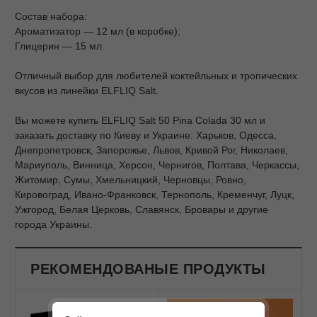
Состав набора:
Ароматизатор — 12 мл (в коробке);
Глицерин — 15 мл.
Отличный выбор для любителей коктейльных и тропических
вкусов из линейки ELFLIQ Salt.
Вы можете купить ELFLIQ Salt 50 Pina Colada 30 мл и
заказать доставку по Киеву и Украине: Харьков, Одесса,
Днепропетровск, Запорожье, Львов, Кривой Рог, Николаев,
Мариуполь, Винница, Херсон, Чернигов, Полтава, Черкассы,
Житомир, Сумы, Хмельницкий, Черновцы, Ровно,
Кировоград, Ивано-Франковск, Тернополь, Кременчуг, Луцк,
Ужгород, Белая Церковь, Славянск, Бровары и другие
города Украины.
РЕКОМЕНДОВАНЫЕ ПРОДУКТЫ