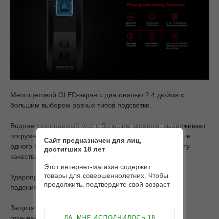
Многоцетовой OLED-экран с диагональю 2.4 дюйма с
большим выбором разных типов подсветки.
Водонепроницаемый мод с большим экраном, выдерживает
погружения под воду до получаса на глубину небольше
Сайт предназначен для лиц,
одного метра. Соответствует амереканскому стандарту
достигших 18 лет
качества S2.0 -IP67.
Этот интернет-магазин содержит
товары для совершеннолетних. Чтобы
Ударопрочность. Не стоит беспокоиться и случайных
продолжить, подтвердите свой возраст
падениях
Защита от пыли. Выдерживает грязную среду и легко
отмывается
ДА, МНЕ ИСПОЛНИЛОСЬ 18