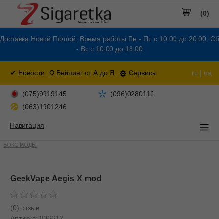
(0)
Доставка Новой Почтой. Время работы Пн - Пт. с 10:00 до 20:00. Сб
- Вс с 10:00 до 18:00
✔ Новости
Ω Вейпинг от А до Я
Сервисы
ru |
ua
(075)9919145
(096)0280112
(063)1901246
Навигация
БОКС МОДЫ
GeekVape Aegis X mod
(0) отзыв
Артикул:
806612