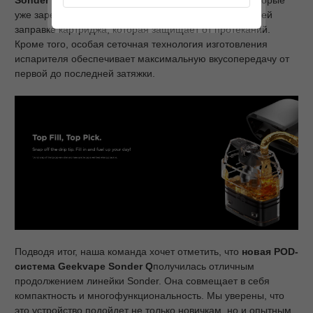
Sonder
Q
совместим с
картриджами Geekvape Q
, которые
уже зарекомендовали себя благодаря удобной верхней
заправке картриджа, которая защищает от протеканий.
Кроме того, особая сеточная технология изготовления
испарителя обеспечивает максимальную вкусопередачу от
первой до последней затяжки.
Подводя итог, наша команда хочет отметить, что
новая
POD
-
система
Geekvape
Sonder
Q
получилась отличным
продолжением линейки Sonder. Она совмещает в себя
компактность и многофункциональность. Мы уверены, что
это устройство подойдет не только новичкам, но и опытным