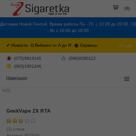
(0)
Доставка Новой Почтой. Время работы Пн - Пт. с 10:00 до 20:00. Сб
- Вс с 10:00 до 18:00
✔ Новости
Ω Вейпинг от А до Я
Сервисы
ru |
ua
(075)9919145
(096)0280112
(063)1901246
Навигация
БАКИ
GeekVape ZX RTA
(2) отзыв
Артикул:
807549