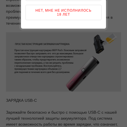
возможное переполнение катриджа, а так же решить
НЕТ, МНЕ НЕ ИСПОЛНИЛОСЬ
проблемы с воздушными пробками. Воспользуйтесь
18 ЛЕТ
преимуществами картриджа объемом 2,7 для парения в
течение всего дня без дозаправки.
ЗАРЯДКА USB-C
Заряжайте безопасно и быстро с помощью USB-C с нашей
лучшей технологией защиты аккумулятора. Под система
имеет возможность работы во время зарядки, что означает,