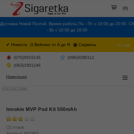
(0)
Доставка Новой Почтой. Время работы Пн - Пт. с 10:00 до 20:00. Сб
- Вс с 10:00 до 18:00
✔ Новости
Ω Вейпинг от А до Я
Сервисы
ru |
ua
(075)9919145
(096)0280112
(063)1901246
Навигация
POD СИСТЕМЫ
Innokin MVP Pod Kit 500mAh
(2) отзыв
Артикул:
807983