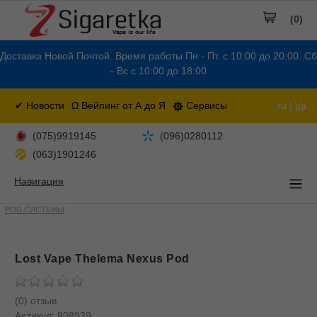
(0)
Доставка Новой Почтой. Время работы Пн - Пт. с 10:00 до 20:00. Сб
- Вс с 10:00 до 18:00
✔ Новости
Ω Вейпинг от А до Я
Сервисы
ru |
ua
(075)9919145
(096)0280112
(063)1901246
Навигация
POD СИСТЕМЫ
Lost Vape Thelema Nexus Pod
(0) отзыв
Артикул:
808939