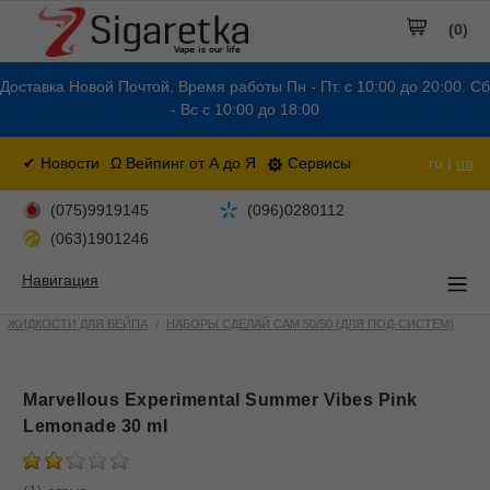
(0)
Доставка Новой Почтой. Время работы Пн - Пт. с 10:00 до 20:00. Сб
- Вс с 10:00 до 18:00
✔ Новости
Ω Вейпинг от А до Я
Сервисы
ru |
ua
(075)9919145
(096)0280112
(063)1901246
Навигация
ЖИДКОСТИ ДЛЯ ВЕЙПА
НАБОРЫ СДЕЛАЙ САМ 50/50 (ДЛЯ ПОД-СИСТЕМ)
Marvellous Experimental Summer Vibes Pink
Lemonade 30 ml