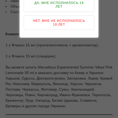
Линейка: Experimental Summer Vibes;
ДА, МНЕ ИСПОЛНИЛОСЬ 18
Объем: 30 мл;
ЛЕТ
Соотношение PG/VG: 50/50.
НЕТ, МНЕ НЕ ИСПОЛНИЛОСЬ
18 ЛЕТ
Комплектация
1 х Флакон 15 мл (пропиленгликоль + ароматизатор);
1 х Флакон 15 мл (глицерин);
Вы можете купить Marvellous Experimental Summer Vibes Pink
Lemonade 30 ml и заказать доставку по Киеву и Украине:
Харьков, Одесса, Днепропетровск, Запорожье, Львов, Кривой
Рог, Николаев, Мариуполь, Винница, Херсон, Чернигов,
Полтава, Черкассы, Житомир, Сумы, Хмельницкий,
Черновцы, Ровно, Кировоград, Ивано-Франковск, Тернополь,
Кременчуг, Луцк, Ужгород, Белая Церковь, Славянск,
Бровары и другие города Украины.