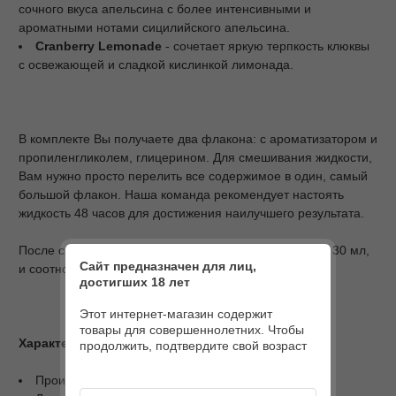
сочного вкуса апельсина с более интенсивными и
ароматными нотами сицилийского апельсина.
Cranberry
Lemonade
- сочетает яркую терпкость клюквы
с освежающей и сладкой кислинкой лимонада.
В комплекте Вы получаете два флакона: с ароматизатором и
пропиленгликолем, глицерином. Для смешивания жидкости,
Вам нужно просто перелить все содержимое в один, самый
большой флакон. Наша команда рекомендует настоять
жидкость 48 часов для достижения наилучшего результата.
После смешивания Вы получаете жидкость объемом 30 мл,
Сайт предназначен для лиц,
и соотношением PG/VG 50/50.
достигших 18 лет
Этот интернет-магазин содержит
товары для совершеннолетних. Чтобы
Характеристики
продолжить, подтвердите свой возраст
Производитель: Marvellous;