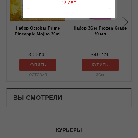
18 ЛЕТ
Набор Octobar Prime
Набор 3Ger Frozen Grape
Pineapple Mojito 30ml
30 мл
399 грн
349 грн
КУПИТЬ
КУПИТЬ
OCTOBAR
3Ger
ВЫ СМОТРЕЛИ
КУРЬЕРЫ