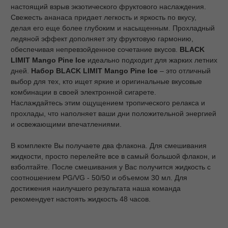
настоящий взрыв экзотического фруктового наслаждения.
Свежесть ананаса придает легкость и яркость по вкусу,
делая его еще более глубоким и насыщенным. Прохладный
ледяной эффект дополняет эту фруктовую гармонию,
обеспечивая непревзойденное сочетание вкусов.
BLACK
LIMIT Mango Pine Ice
идеально подходит для жарких летних
дней.
Набор BLACK LIMIT Mango Pine Ice
– это отличный
выбор для тех, кто ищет яркие и оригинальные вкусовые
комбинации в своей электронной сигарете.
Наслаждайтесь этим ощущением тропического релакса и
прохлады, что наполняет ваши дни положительной энергией
и освежающими впечатлениями.
В комплекте Вы получаете два флакона. Для смешивания
жидкости, просто перелейте все в самый большой флакон, и
взболтайте. После смешивания у Вас получится жидкость с
соотношением PG/VG - 50/50 и объемом 30 мл. Для
достижения наилучшего результата наша команда
рекомендует настоять жидкость 48 часов.