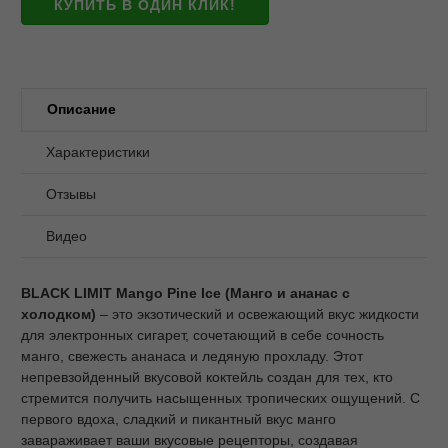
КУПИТЬ В ОДИН КЛИК!
Описание
Характеристики
Отзывы
Видео
BLACK LIMIT Mango Pine Ice (Манго и ананас с
холодком)
– это экзотический и освежающий вкус жидкости
для электронных сигарет, сочетающий в себе сочность
манго, свежесть ананаса и ледяную прохладу. Этот
непревзойденный вкусовой коктейль создан для тех, кто
стремится получить насыщенных тропических ощущений. С
первого вдоха, сладкий и пикантный вкус манго
завараживает ваши вкусовые рецепторы, создавая