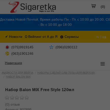
(0)
Доставка Новой Почтой. Время работы Пн - Пт. с 10:00 до 20:00. Сб
- Вс с 10:00 до 18:00
✔ Новости
Ω Вейпинг от А до Я
Сервисы
ru |
ua
(075)9919145
(096)0280112
(063)1901246
Навигация
ЖИДКОСТИ ДЛЯ ВЕЙПА
НАБОРЫ СДЕЛАЙ САМ 70/30 (ДЛЯ ВЕЙПОВ)
НАБОР BALON MIX
Набор Balon MIX Free Style 120мл
(0) отзыв
Артикул:
807895