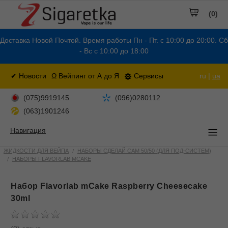
(0)
Доставка Новой Почтой. Время работы Пн - Пт. с 10:00 до 20:00. Сб
- Вс с 10:00 до 18:00
✔ Новости
Ω Вейпинг от А до Я
Сервисы
ru |
ua
(075)9919145
(096)0280112
(063)1901246
Навигация
ЖИДКОСТИ ДЛЯ ВЕЙПА
НАБОРЫ СДЕЛАЙ САМ 50/50 (ДЛЯ ПОД-СИСТЕМ)
НАБОРЫ FLAVORLAB MCAKE
Набор Flavorlab mCake Raspberry Cheesecake
30ml