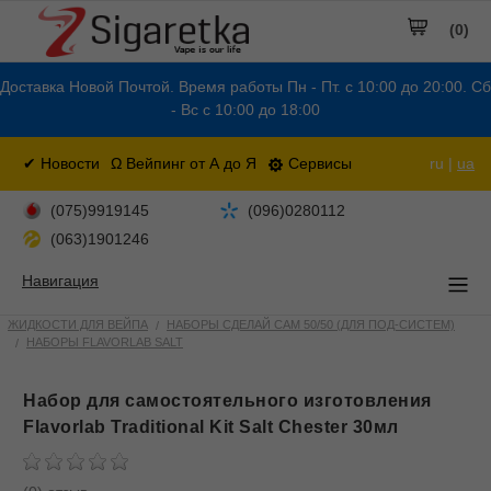
(0)
Доставка Новой Почтой. Время работы Пн - Пт. с 10:00 до 20:00. Сб
- Вс с 10:00 до 18:00
✔ Новости
Ω Вейпинг от А до Я
Сервисы
ru |
ua
(075)9919145
(096)0280112
(063)1901246
Навигация
ЖИДКОСТИ ДЛЯ ВЕЙПА
НАБОРЫ СДЕЛАЙ САМ 50/50 (ДЛЯ ПОД-СИСТЕМ)
НАБОРЫ FLAVORLAB SALT
Набор для самостоятельного изготовления
Flavorlab Traditional Kit Salt Chester 30мл