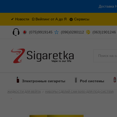
Доставка Н
✔ Новости
Ω Вейпинг от А до Я
Сервисы
(075)9919145
(096)0280112
(063)1901246
Поиск
Электронные сигареты
Pod системы
ЖИДКОСТИ ДЛЯ ВЕЙПА
НАБОРЫ СДЕЛАЙ САМ 50/50 (ДЛЯ ПОД-СИСТЕМ)