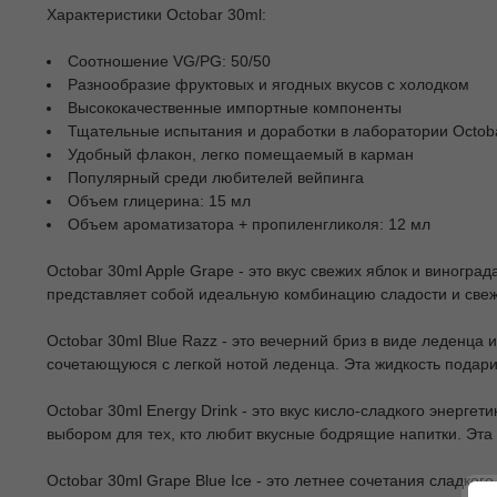
Характеристики Octobar 30ml:
Соотношение VG/PG: 50/50
Разнообразие фруктовых и ягодных вкусов с холодком
Высококачественные импортные компоненты
Тщательные испытания и доработки в лаборатории Octob
Удобный флакон, легко помещаемый в карман
Популярный среди любителей вейпинга
Объем глицерина: 15 мл
Объем ароматизатора + пропиленгликоля: 12 мл
Octobar 30ml Apple Grape - это вкус свежих яблок и виноград
представляет собой идеальную комбинацию сладости и свеж
Octobar 30ml Blue Razz - это вечерний бриз в виде леденца
сочетающуюся с легкой нотой леденца. Эта жидкость подар
Octobar 30ml Energy Drink - это вкус кисло-сладкого энерг
выбором для тех, кто любит вкусные бодрящие напитки. Эта 
Octobar 30ml Grape Blue Ice - это летнее сочетания сладког