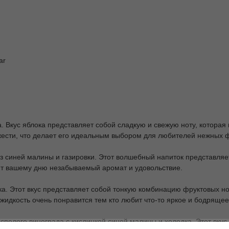
ar
а. Вкус яблока представляет собой сладкую и свежую ноту, которая 
ести, что делает его идеальным выбором для любителей нежных ф
 из синей малины и газировки. Этот волшебный напиток представля
ит вашему дню незабываемый аромат и удовольствие.
етика. Этот вкус представляет собой тонкую комбинацию фруктовых 
жидкость очень понравится тем кто любит что-то яркое и бодрящее
о спелого винограда с кислинкой синей малины и холодка. Этот вку