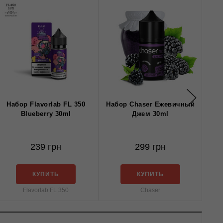
Набор Flavorlab FL 350
Набор Chaser Ежевичный
Н
Blueberry 30ml
Джем 30ml
239 грн
299 грн
КУПИТЬ
КУПИТЬ
Flavorlab FL 350
Chaser