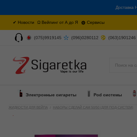
Доставка Н
✔ Новости
Ω Вейпинг от А до Я
Сервисы
(075)9919145
(096)0280112
(063)1901246
Поиск
Электронные сигареты
Pod системы
ЖИДКОСТИ ДЛЯ ВЕЙПА
НАБОРЫ СДЕЛАЙ САМ 50/50 (ДЛЯ ПОД-СИСТЕМ)