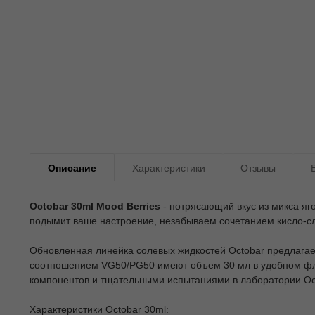
Описание
Характеристики
Отзывы
Octobar 30ml Mood Berries
- потрясающий вкус из микса ягод
подымит ваше настроение, незабываем сочетанием кисло-сл
Обновленная линейка солевых жидкостей Octobar предлагае
соотношением VG50/PG50 имеют объем 30 мл в удобном фла
компонентов и тщательными испытаниями в лаборатории Oct
Характеристики Octobar 30ml: