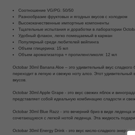
Соотношение VG/PG: 50/50
Разнообразие фруктовых и ягодных вкусов с холодком
Высококачественные импортные компоненты
Тщательные испытания и доработки в лаборатории Octob
Удобный флакон, легко помещаемый в карман
Популярный среди любителей вейпинга
Объем глицерина: 15 мл
Объем ароматизатора + пропиленгликоля: 12 мл
Octobar 30ml Banana Aloe – это удивительный вкус сладкого
переходит в легкую и свежую ноту алоэ. Этот удивительный
вкусов.
Octobar 30ml Apple Grape - это вкус свежих яблок и виноград
представляет собой идеальную комбинацию сладости и свеж
Octobar 30ml Blue Razz - это вечерний бриз в виде леденца
сочетающуюся с легкой нотой леденца. Эта жидкость подар
Octobar 30ml Energy Drink - это вкус кисло-сладкого энерг