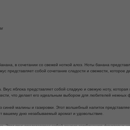
ar
 банана, в сочетании со свежей ноткой алоэ. Ноты банана представ
 вкус представляет собой сочетание сладости и свежести, которое
а. Вкус яблока представляет собой сладкую и свежую ноту, которая 
ести, что делает его идеальным выбором для любителей нежных ф
 из синей малины и газировки. Этот волшебный напиток представля
ит вашему дню незабываемый аромат и удовольствие.
етика. Этот вкус представляет собой тонкую комбинацию фруктовых 