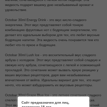
жидкость подарит вашему дню незабываемый аромат и
удовольствие.
Octobar 30ml Energy Drink - это вкус кисло-сладкого
энергетика. Этот вкус представляет собой тонкую
комбинацию фруктовых нот с бодрящим энергетиком, что
делает его идеальным выбором для тех, кто любит вкусные
бодрящие напитки. Эта жидкость очень понравится тем кто
любит что-то яркое и бодрящее.
Octobar 30ml Lush Ice - это восхитительный вкус сладкого
арбуза с холодком. Этот вкус представляет собой сладкую и
свежую ноту арбуза, сочетающуюся с легкой и освежающей
прохладой. Это сочетание может вызвать яркую реакцию у
ваших вкусовых рецепторов, даря вам незабываемые
впечатления от вейпа. Идеальны вариант для тех, кто ищет
нечто, что может взбудоражить их вкусовые рецепторы.
Octobar 30ml Grape Blue Ice - это летнее сочетания сладкого
спелого винограда с кислинкой синей малины и холодка.
Сайт предназначен для лиц,
Этот вкус представляет собой бурный, и красочный, летний
достигших 18 лет