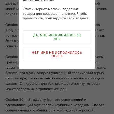
взрыв. Попробуй спелый сладкий виноград с ароматной
синей малиной и прохладой летнего дождя. Этот вкус очень
Этот интернет-магазин содержит
товары для совершеннолетних. Чтобы
понравится любителям летних прохладных напитков.
продолжить, подтвердите свой возраст
Octobar 30ml Mood Berries - потрясающий вкус из микса
ягод. Этот вкус представляет собой смесь сладких и ярких
нот разных ягод, таких как малина, клубника, черника и т.д.
ДА, МНЕ ИСПОЛНИЛОСЬ 18
ЛЕТ
Этот вкус подымит ваше настроение, незабываем
сочетанием кисло-сладких ягод.
НЕТ, МНЕ НЕ ИСПОЛНИЛОСЬ
18 ЛЕТ
Octobar 30ml Passion Guava - это вкус грейпфрута и гуавы.
Грейпфрут с цитрусовой кислинкой, в то время как вкус
гуавы предоставляет сладкий и сочный тропический нюанс.
Вместе, эти вкусы создают уникальный тропический взрыв,
который предлагает всплеск сладости и кислоты с каждым
вдохом. Он идеален для тех, кто ищет экзотику, которая
может забрать их в тропический рай.
Octobar 30ml Strawberry Ice - это освежающий и
вдохновляющий вкус спелой клубники с холодком. Спелая
сочная сладкая клубника с лёгкой ледяной корочкой.