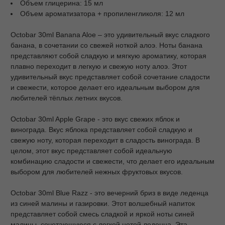
Объем глицерина: 15 мл
Объем ароматизатора + пропиленгликоля: 12 мл
Octobar 30ml Banana Aloe – это удивительный вкус сладкого
банана, в сочетании со свежей ноткой алоэ. Ноты банана
представляют собой сладкую и мягкую ароматику, которая
плавно переходит в легкую и свежую ноту алоэ. Этот
удивительный вкус представляет собой сочетание сладости
и свежести, которое делает его идеальным выбором для
любителей тёплых летних вкусов.
Octobar 30ml Apple Grape - это вкус свежих яблок и
винограда. Вкус яблока представляет собой сладкую и
свежую ноту, которая переходит в сладость винограда. В
целом, этот вкус представляет собой идеальную
комбинацию сладости и свежести, что делает его идеальным
выбором для любителей нежных фруктовых вкусов.
Octobar 30ml Blue Razz - это вечерний бриз в виде леденца
из синей малины и газировки. Этот волшебный напиток
представляет собой смесь сладкой и яркой ноты синей
малины, сочетающуюся с легкой нотой леденца. Эта