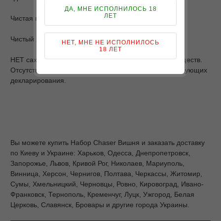
ДА, МНЕ ИСПОЛНИЛОСЬ 18
ЛЕТ
Чистая вода
Чистый жидкий никотин, класс USP.
НЕТ, МНЕ НЕ ИСПОЛНИЛОСЬ
18 ЛЕТ
НЕТ сахара, масла, диацетила, каучука или ГМО-веществ.
Отсутствие ароматических веществ-аллергенов, требующих
декларирования.
Вы можете купить Набор Chaser Вишня и заказать доставку
по Киеву и Украине: Харьков, Одесса, Днепропетровск,
Запорожье, Львов, Кривой Рог, Николаев, Мариуполь,
Винница, Херсон, Чернигов, Полтава, Черкассы, Житомир,
Сумы, Хмельницкий, Черновцы, Ровно, Кировоград, Ивано-
Франковск, Тернополь, Кременчуг, Луцк, Ужгород, Белая
Церковь, Славянск, Бровары и другие города Украины.