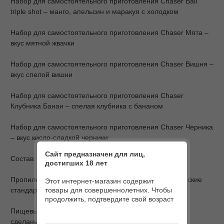
Набор для самостоятельного приготовления Chaser Bali
triple shot – манго, апельсин и маракуя с холодком
Набор для самостоятельного приготовления Chaser Мята –
вкус мятной жвачки
Набор для самостоятельного приготовления Chaser Вишня –
вкус спелой вишни
Набор для самостоятельного приготовления Chaser
Клубника Банан – спелая клубника с бананом
Набор для самостоятельного приготовления Chaser Черника
– вкус кисло-сладкой черники
Сайт предназначен для лиц,
Состав:
достигших 18 лет
Пропиленгликоль и растительный глицерин (Европейские
Этот интернет-магазин содержит
товары для совершеннолетних. Чтобы
стандарты)
продолжить, подтвердите свой возраст
Пищевые продукты и искусственные ароматизаторы
сделаны в Евросоюзе.