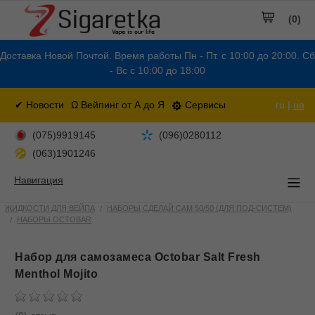
(0)
Доставка Новой Почтой. Время работы Пн - Пт. с 10:00 до 20:00. Сб
- Вс с 10:00 до 18:00
✔ Новости
Ω Вейпинг от А до Я
Сервисы
ru |
ua
(075)9919145
(096)0280112
(063)1901246
Навигация
ЖИДКОСТИ ДЛЯ ВЕЙПА
НАБОРЫ СДЕЛАЙ САМ 50/50 (ДЛЯ ПОД-СИСТЕМ)
НАБОРЫ OCTOBAR
Набор для самозамеса Octobar Salt Fresh
Menthol Mojito