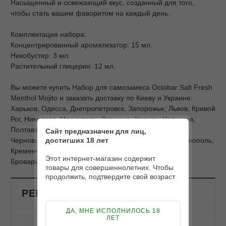
Насыщенный и освежающий вкус, созданный для того,
чтобы стать вашим фаворитом на каждый день.
Комплектация набора:
Концентрированный ароматизатор: 15 мл.
Никобустер: 3 мл.
Растительный глицерин: 12 мл.
Вы можете купить Набор для самозамеса Octobar Salt Fresh
Menthol Mojito и заказать доставку по Киеву и Украине:
Харьков, Одесса, Днепропетровск, Запорожье, Львов, Кривой
Рог, Николаев, Мариуполь, Винница, Херсон, Чернигов,
Полтава, Черкассы, Житомир, Сумы, Хмельницкий,
Сайт предназначен для лиц,
достигших 18 лет
Черновцы, Ровно, Кировоград, Ивано-Франковск, Тернополь,
Кременчуг, Луцк, Ужгород, Белая Церковь, Славянск,
Этот интернет-магазин содержит
Бровары и другие города Украины.
товары для совершеннолетних. Чтобы
продолжить, подтвердите свой возраст
РЕКОМЕНДОВАНЫЕ ПРОДУКТЫ
ДА, МНЕ ИСПОЛНИЛОСЬ 18
ЛЕТ