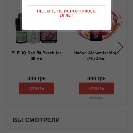
НЕТ, МНЕ НЕ ИСПОЛНИЛОСЬ
18 ЛЕТ
ELFLIQ Salt 50 Peach Ice
Набор Alchemist Mojo
30 мл
(FL) 30ml
399 грн
349 грн
КУПИТЬ
КУПИТЬ
Alchemist
ВЫ СМОТРЕЛИ