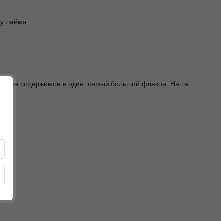
ку лайма.
те все содержимое в один, самый большой флакон. Наша