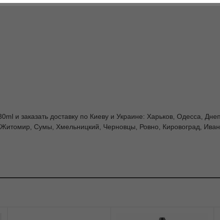
0ml и заказать доставку по Киеву и Украине: Харьков, Одесса, Дне
 Житомир, Сумы, Хмельницкий, Черновцы, Ровно, Кировоград, Ивано