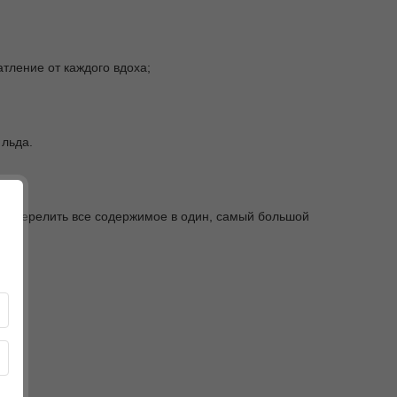
тление от каждого вдоха;
 льда.
то перелить все содержимое в один, самый большой