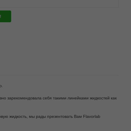
!
о.
давно зарекомендовала себя такими линейками жидкостей как
овую жидкость, мы рады презентовать Вам Flavorlab