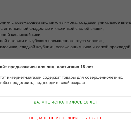
ерники с освежающей кислинкой лимона, создавая уникальное впеча
а с интенсивной сладостью и кислинкой спелой вишни;
ющей кислинкой киви;
чной ежевики и глубокого насыщенного вкуса черники;
 кислинки, сладкой клубники, освежающим киви и легкой прохладой
айт предназначен для лиц, достигших 18 лет
и глицерином, пропиленгликолем. Для смешивания Вам нужно прос
тот интернет-магазин содержит товары для совершеннолетних.
а рекомендует настоять жидкость 48 часов.
тобы продолжить, подтвердите свой возраст
жидкость с соотношением PG/VG 50/50 и объемом 30 мл.
ДА, МНЕ ИСПОЛНИЛОСЬ 18 ЛЕТ
НЕТ, МНЕ НЕ ИСПОЛНИЛОСЬ 18 ЛЕТ