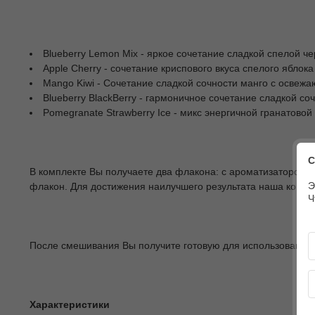
Blueberry Lemon Mix - яркое сочетание сладкой спелой ч
Apple Cherry - сочетание криспового вкуса спелого яблок
Mango Kiwi - Сочетание сладкой сочности манго с освежа
Blueberry BlackBerry - гармоничное сочетание сладкой со
Pomegranate Strawberry Ice - микс энергичной гранатовой
С
В комплекте Вы получаете два флакона: с ароматизатором 
Э
флакон. Для достижения наилучшего результата наша команд
Ч
После смешивания Вы получите готовую для использования 
Характеристики