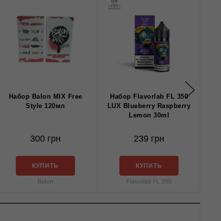
Набор Balon MIX Free
Набор Flavorlab FL 350
Наб
Style 120мл
LUX Blueberry Raspberry
Lemon 30ml
300 грн
239 грн
КУПИТЬ
КУПИТЬ
Balon
Flavorlab FL 350