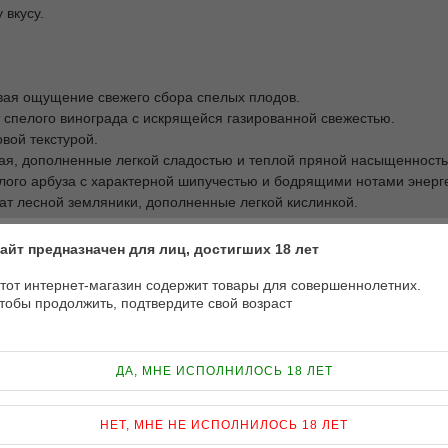
 вкусу.
давая ощущение свежего сбора спелых плодов.
 спелого винограда с искрящейся газированной свежестью.
вой текстурой.
 чая, дополненные легкой сладостью и теплой пряной насыщенност
ого арбуза с характерной шипучестью и бодрящими нотами энерге
т лесной земляники, дополненные легкой кислинкой.
айт предназначен для лиц, достигших 18 лет
тот интернет-магазин содержит товары для совершеннолетних.
пропиленгликолем, другой — с глицерином. Процесс смешивания п
тобы продолжить, подтвердите свой возраст
езультата мы рекомендуем настоять жидкость в течение 48 часов
ДА, МНЕ ИСПОЛНИЛОСЬ 18 ЛЕТ
НЕТ, МНЕ НЕ ИСПОЛНИЛОСЬ 18 ЛЕТ