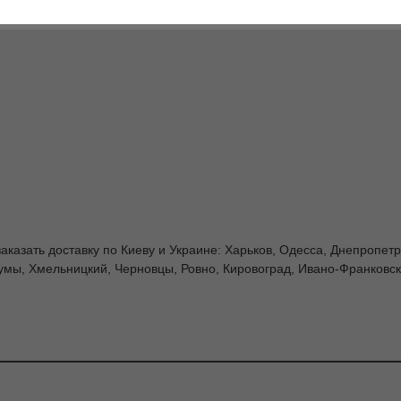
 заказать доставку по Киеву и Украине: Харьков, Одесса, Днепропет
умы, Хмельницкий, Черновцы, Ровно, Кировоград, Ивано-Франковск,