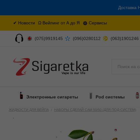
Доставка Н
✔ Новости
Ω Вейпинг от А до Я
Сервисы
(075)9919145
(096)0280112
(063)1901246
Поиск
Электронные сигареты
Pod системы
ЖИДКОСТИ ДЛЯ ВЕЙПА
НАБОРЫ СДЕЛАЙ САМ 50/50 (ДЛЯ ПОД-СИСТЕМ)