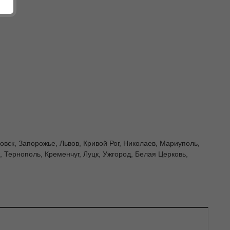
ровск, Запорожье, Львов, Кривой Рог, Николаев, Мариуполь,
 Тернополь, Кременчуг, Луцк, Ужгород, Белая Церковь,