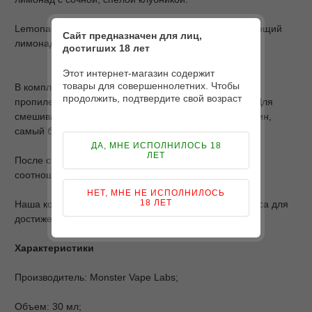
Lemonade Monster Watermelon Lemonade - охлаждающий
Сайт предназначен для лиц,
лимонад со сладким и свежим арбузом.
достигших 18 лет
Этот интернет-магазин содержит
товары для совершеннолетних. Чтобы
В комплекте Вы получаете несколько флаконов: с
продолжить, подтвердите свой возраст
пропиленгликолем и ароматизатором, глицерином. Для
смешивания просто перелейте все содержимое в один,
самый большой флакон.
ДА, МНЕ ИСПОЛНИЛОСЬ 18
ЛЕТ
После смешивания Вы получите готовую жидкость с
соотношением PG/VG 50/50 и объемом 30 мл.
НЕТ, МНЕ НЕ ИСПОЛНИЛОСЬ
18 ЛЕТ
Наша команда рекомендует настоять жидкость 24 часа для
достижения наилучшего результата.
Характеристики
Производитель: Monster Vape Labs;
Объем: 30 мл;