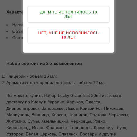
Характеристики
ДА, МНЕ ИСПОЛНИЛОСЬ 18
ЛЕТ
Название: Lucky;
Объем: 30 мл;
НЕТ, МНЕ НЕ ИСПОЛНИЛОСЬ
18 ЛЕТ
Соотношение PG/VG: 50/50;
Набор состоит из 2-х компонентов
Глицерин - объем 15 мл;
Ароматизатор + пропиленгликоль - объем 12 мл.
Вы можете купить Набор Lucky Grapefruit 30ml и заказать
доставку по Киеву и Украине: Харьков, Одесса,
Днепропетровск, Запорожье, Львов, Кривой Рог, Николаев,
Мариуполь, Винница, Херсон, Чернигов, Полтава, Черкассы,
Житомир, Сумы, Хмельницкий, Черновцы, Ровно,
Кировоград, Ивано-Франковск, Тернополь, Кременчуг, Луцк,
Ужгород, Белая Церковь, Славянск, Бровары и другие