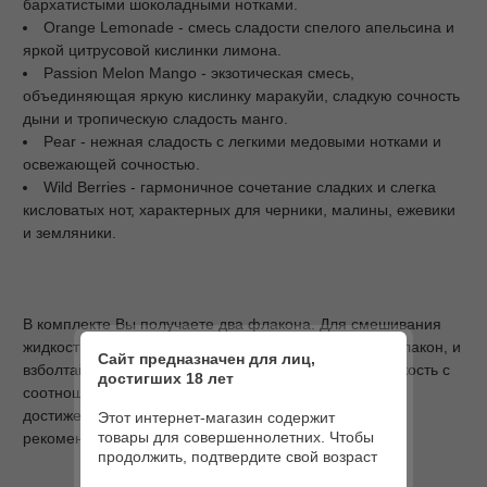
бархатистыми шоколадными нотками.
Orange Lemonade - смесь сладости спелого апельсина и
яркой цитрусовой кислинки лимона.
Passion Melon Mango - экзотическая смесь,
объединяющая яркую кислинку маракуйи, сладкую сочность
дыни и тропическую сладость манго.
Pear - нежная сладость с легкими медовыми нотками и
освежающей сочностью.
Wild Berries - гармоничное сочетание сладких и слегка
кисловатых нот, характерных для черники, малины, ежевики
и земляники.
В комплекте Вы получаете два флакона. Для смешивания
жидкости, просто перелейте все в самый большой флакон, и
Сайт предназначен для лиц,
взболтайте. После смешивания у Вас получится жидкость с
достигших 18 лет
соотношением PG/VG - 50/50 и объемом 30 мл. Для
достижения наилучшего результата наша команда
Этот интернет-магазин содержит
товары для совершеннолетних. Чтобы
рекомендует настоять жидкость 48 часов.
продолжить, подтвердите свой возраст