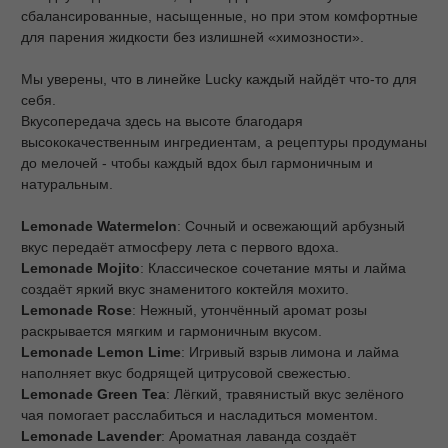
сбалансированные, насыщенные, но при этом комфортные
для парения жидкости без излишней «химозности».
Мы уверены, что в линейке Lucky каждый найдёт что-то для
себя.
Вкусопередача здесь на высоте благодаря
высококачественным ингредиентам, а рецептуры продуманы
до мелочей - чтобы каждый вдох был гармоничным и
натуральным.
Lemonade Watermelon
: Сочный и освежающий арбузный
вкус передаёт атмосферу лета с первого вдоха.
Lemonade Mojito
: Классическое сочетание мяты и лайма
создаёт яркий вкус знаменитого коктейля мохито.
Lemonade Rose
: Нежный, утончённый аромат розы
раскрывается мягким и гармоничным вкусом.
Lemonade Lemon Lime
: Игривый взрыв лимона и лайма
наполняет вкус бодрящей цитрусовой свежестью.
Lemonade Green Tea
: Лёгкий, травянистый вкус зелёного
чая помогает расслабиться и насладиться моментом.
Lemonade Lavender
: Ароматная лаванда создаёт