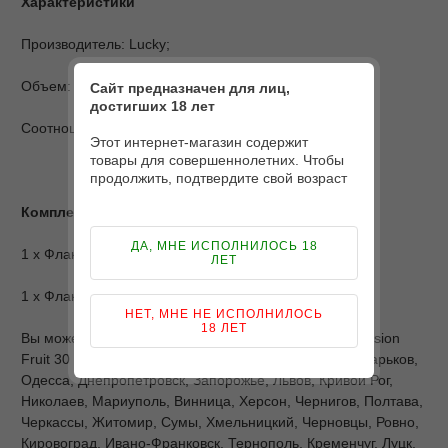
Характеристики
Производитель: Lucky;
Объем: 30 мл;
Сайт предназначен для лиц,
достигших 18 лет
Соотношение PG/VG: 50/50.
Этот интернет-магазин содержит
товары для совершеннолетних. Чтобы
продолжить, подтвердите свой возраст
Комплектация
ДА, МНЕ ИСПОЛНИЛОСЬ 18
1 х Флакон с пропиленгликолем и ароматизатором;
ЛЕТ
1 х Флакон с глицерином.
НЕТ, МНЕ НЕ ИСПОЛНИЛОСЬ
18 ЛЕТ
Вы можете купить Набор Lucky Lemonade Mango Passion
Fruit 30 ml и заказать доставку по Киеву и Украине: Харьков,
Одесса, Днепропетровск, Запорожье, Львов, Кривой Рог,
Николаев, Мариуполь, Винница, Херсон, Чернигов, Полтава,
Черкассы, Житомир, Сумы, Хмельницкий, Черновцы, Ровно,
Кировоград, Ивано-Франковск, Тернополь, Кременчуг, Луцк,