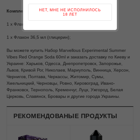
НЕТ, МНЕ НЕ ИСПОЛНИЛОСЬ
Комплектация
18 ЛЕТ
1 х Флакон 22 мл (пропиленгликоль + ароматизатор);
1 х Флакон 36,5 мл (глицерин);
Вы можете купить Набор Marvellous Experimental Summer
Vibes Red Orange Soda 60ml и заказать доставку по Киеву и
Украине: Харьков, Одесса, Днепропетровск, Запорожье,
Львов, Кривой Рог, Николаев, Мариуполь, Винница, Херсон,
Чернигов, Полтава, Черкассы, Житомир, Сумы,
Хмельницкий, Черновцы, Ровно, Кировоград, Ивано-
Франковск, Тернополь, Кременчуг, Луцк, Ужгород, Белая
Церковь, Славянск, Бровары и другие города Украины.
РЕКОМЕНДОВАНЫЕ ПРОДУКТЫ