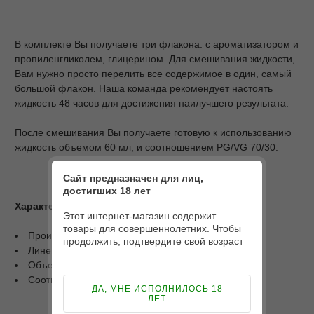
В комплекте Вы получаете три флакона: с ароматизатором и
пропиленгликолем, глицерином. Для смешивания жидкости,
Вам нужно просто перелить все содержимое в один, самый
большой флакон. Наша команда рекомендует настоять
жидкость 48 часов для достижения наилучшего результата.
После смешивания Вы получаете готовую к использованию
жидкость объемом 60 мл, и соотношением PG/VG 70/30.
Сайт предназначен для лиц,
достигших 18 лет
Характеристики
Этот интернет-магазин содержит
товары для совершеннолетних. Чтобы
Производитель: Marvellous;
продолжить, подтвердите свой возраст
Линейка: Experimental Summer Vibes;
Объем: 60 мл;
Соотношение PG/VG: 70/30.
ДА, МНЕ ИСПОЛНИЛОСЬ 18
ЛЕТ