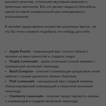
высокого качества, отличными вкусовыми миксами и
приятным никотином. Все это делает жидкость Marvellous
одной из самой универсальной для повседневного
использования.
В линейке представлено множество различных вкусов, так
что Вы точно сможете подобрать что-нибудь для себя.
A
pple
Punch
- освежающий вкус сочного яблока с
легкими нотами пряностей и сладкого сидра.
Purple
Lemonade
- яркое сочетание сочной ежевики с
освежающей кислинкой лимонада.
B
asil
Compote
- сочетает освежающие цитрусовые нотки
лимона с тонким ароматом свежего базилика.
P
ink
Lemonade
- насыщенный вкус сладкой ежевики,
сбалансированный освежающей и пикантной кислинкой
лимонада.
C
ranberry
Lemonade
- сочетает яркую терпкость клюквы
с освежающей и сладкой кислинкой лимонада.