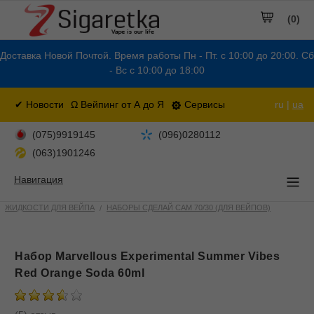
(0)
Доставка Новой Почтой. Время работы Пн - Пт. с 10:00 до 20:00. Сб
- Вс с 10:00 до 18:00
✔ Новости
Ω Вейпинг от А до Я
Сервисы
ru |
ua
(075)9919145
(096)0280112
(063)1901246
Навигация
ЖИДКОСТИ ДЛЯ ВЕЙПА
НАБОРЫ СДЕЛАЙ САМ 70/30 (ДЛЯ ВЕЙПОВ)
Набор Marvellous Experimental Summer Vibes
Red Orange Soda 60ml