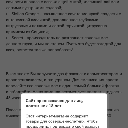
сочности ананаса с освежающей мятой, кислинкой лайма и
легкими пузырьками содовой;
Sicilian Orange - насыщенное сочетание яркой сладости с
интенсивной кислинкой, дополненное глубокими
цитрусовыми нотками и легкой горчинкой цитрусовых
прямиком из Сицилии;
Secret - производитель не разглашает содержимое
данного вкуса, и мы не станем. Пусть это будет загадкой для
всех, остается только попробовать!
В комплекте Вы получаете два флакона: с ароматизатором и
пропиленгликолем, и глицерином. Для смешивания просто
перелейте все содержимое в один, самый большой флакон
и взболтайте. Наша команда рекомендует настоять жидкость
48 часов для достижения наилучшего результата.
Сайт предназначен для лиц,
достигших 18 лет
После смешивания Вы получаете готовую к использованию
жидкость объемом 30 мл и соотношением PG/VG 50/50.
Этот интернет-магазин содержит
товары для совершеннолетних. Чтобы
продолжить, подтвердите свой возраст