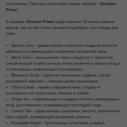
получилось. Поэтому встречайте новую линейку -
O
ctobar
Prime
!
В линейке
Octobar
Prime
представлены 10 самых разных
вкусов, так что Вы точно сможете подобрать что-нибудь для
себя.
Apricot Lime - удивительное сочетание сладкой сочности
абрикоса с освежающей и пикантной кислинкой лайм;
Berry Juice - насыщенная смесь сладости и терпкости,
соединяющая в себе сочные нотки различных лесных ягод и
оставляющая освежающее послевкусие;
Blueberry Soda - игристое сочетание сладкой, слегка
кисловатой черники с освежающими пузырьками;
Citrus Candy - яркий и взрывной микс сладких и
кисловатых нот апельсина, лимона и лайма;
Grape Ice - освежающая и сладкая сочность виноградных
ягод, дополненная охлаждающей прохладой льда;
Lemon Tea - гармоничное сочетание теплого, ароматного
чая с яркой, освежающей кислинкой лимона;
Pineapple Mojito - тропическое сочетание сладкой