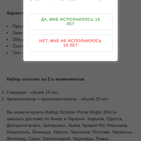
Характеристики
ДА, МНЕ ИСПОЛНИЛОСЬ 18
ЛЕТ
Производитель: Octolab;
Линейка: Octobar Prime;
Объем: 30 мл;
НЕТ, МНЕ НЕ ИСПОЛНИЛОСЬ
18 ЛЕТ
Соотношение PG/VG: 50/50;
Тип: самозамес.
Набор состоит из 2-х компонентов
Глицерин - объем 15 мл;
Ароматизатор + пропиленгликоль - объем 15 мл.
Вы можете купить Набор Octobar Prime Mojito 30ml и
заказать доставку по Киеву и Украине: Харьков, Одесса,
Днепропетровск, Запорожье, Львов, Кривой Рог, Николаев,
Мариуполь, Винница, Херсон, Чернигов, Полтава, Черкассы,
Житомир, Сумы, Хмельницкий, Черновцы, Ровно,