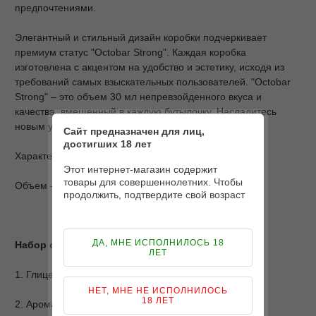
предпочтениями.
Элегантный и стильный дизайн коробки подчеркивает
премиум статус "Octobar Strong". Каждая коробка
изготовлена с акцентом на удобство и эстетику, исходя из
требований самых взыскательных пользователей. "Octobar
Strong" – это объем 30 мл непревзойденного вкуса и
качества, вмещенный в каждую бутылочку. Насладитесь
новым уровнем вейпинга с этой премиум жидкостью.
Сайт предназначен для лиц,
достигших 18 лет
Характеристики
Этот интернет-магазин содержит
товары для совершеннолетних. Чтобы
Объем – 30 мл.
продолжить, подтвердите свой возраст
ДА, МНЕ ИСПОЛНИЛОСЬ 18
Набор состоит из 3-х компонентов
ЛЕТ
1. Глицерин - объем 15 мл;
НЕТ, МНЕ НЕ ИСПОЛНИЛОСЬ
18 ЛЕТ
2. Ароматизатор + пропиленгликоль - объем 12 мл.