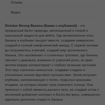
Отзывы
Видео
Octobar Strong Banana (Банан с клубникой)
- это
прекрасный балет природы, воплощенный в тонкой и
изысканной жидкости для вейпа. Где великолепные ноты
банана и клубники танцуют вместе, создавая невероятно
сладкий и сочный симфонический аккорд. С первой затяжки
вы погружаетесь в мягкий, сладкий мир тропического
банана. Это напоминает о солнечных тропиках, где бананы
свисают с деревьев, влажные от утренней росы, их ярко-
желтая кожура контрастирует с глубоко-зеленым листьями.
Этот вкус наполнен нежностью, создавая сладкое и
утонченное начало вкусового путешествия. Затем вступает
клубника, напоминающая о полях, покрытых красными
ягодами, на которых играют лучи утреннего солнца. Она
приносит с собой свежесть раннего лета, ее сладкая нотка с
кислинкой добавляет контраст и богатство вкусу, совершенно
идеально дополняя сладость банана.