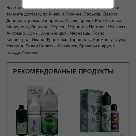
Вы можете купить Набор Octobar Strong Banana 30 мл и
заказать доставку по Киеву и Украине: Харьков, Одесса,
Днепропетровск, Запорожье, Львов, Кривой Рог, Николаев,
Мариуполь, Винница, Херсон, Чернигов, Полтава, Черкассы,
Житомир, Сумы, Хмельницкий, Черновцы, Ровно,
Кировоград, Ивано-Франковск, Тернополь, Кременчуг, Луцк,
Ужгород, Белая Церковь, Славянск, Бровары и другие
города Украины.
РЕКОМЕНДОВАНЫЕ ПРОДУКТЫ