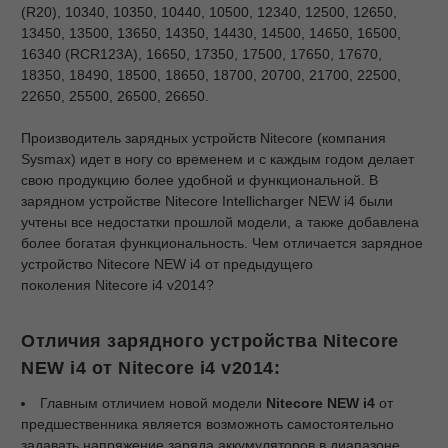
(R20), 10340, 10350, 10440, 10500, 12340, 12500, 12650,
13450, 13500, 13650, 14350, 14430, 14500, 14650, 16500,
16340 (RCR123A), 16650, 17350, 17500, 17650, 17670,
18350, 18490, 18500, 18650, 18700, 20700, 21700, 22500,
22650, 25500, 26500, 26650.
Производитель зарядных устройств Nitecore (компания
Sysmax) идет в ногу со временем и с каждым годом делает
свою продукцию более удобной и функциональной. В
зарядном устройстве Nitecore Intellicharger NEW i4 были
учтены все недостатки прошлой модели, а также добавлена
более богатая функциональность. Чем отличается зарядное
устройство Nitecore NEW i4 от предыдущего
поколения Nitecore i4 v2014?
Отличия зарядного устройства Nitecore
NEW i4 от Nitecore i4 v2014:
Главным отличием новой модели
Nitecore NEW i4
от
предшественника является возможноть самостоятельно
задавать напряжение заряда аккумуляторов в диапазоне