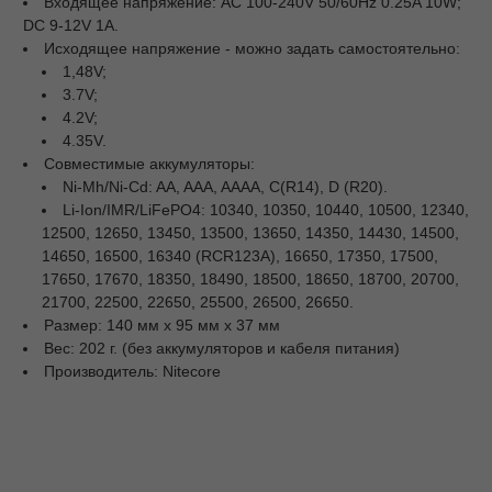
Входящее напряжение: AC 100-240V 50/60Hz 0.25A 10W;
DC 9-12V 1A.
Исходящее напряжение - можно задать самостоятельно:
1,48V;
3.7V;
4.2V;
4.35V.
Совместимые аккумуляторы:
Ni-Mh/Ni-Cd: AA, AAA, AAAA, C(R14), D (R20).
Li-Ion/IMR/LiFePO4: 10340, 10350, 10440, 10500, 12340,
12500, 12650, 13450, 13500, 13650, 14350, 14430, 14500,
14650, 16500, 16340 (RCR123A), 16650, 17350, 17500,
17650, 17670, 18350, 18490, 18500, 18650, 18700, 20700,
21700, 22500, 22650, 25500, 26500, 26650.
Размер: 140 мм х 95 мм х 37 мм
Вес: 202 г. (без аккумуляторов и кабеля питания)
Производитель: Nitecore