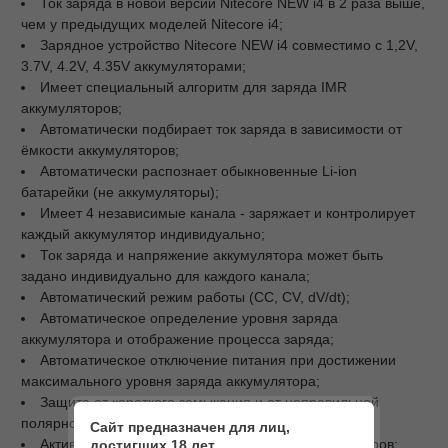
Ток заряда в новой версии Nitecore NEW i4 в 2 раза выше,
чем у предыдущих моделей Nitecore i4;
Зарядное устройство Nitecore NEW i4 совместимо с 1,2V,
3.7V, 4.2V, 4.35V аккумуляторами;
Имеет специальный алгоритм для заряда IMR
аккумуляторов;
Автоматически подбирает ток заряда в зависимости от
ёмкости аккумуляторов;
Автоматически распознает обыкновенные Li-ion
батарейки (не аккумуляторы);
Имеет 4 независимые канала - заряжает и контролирует
каждый аккумулятор индивидуально;
Ток заряда и напряжение аккумулятора может быть
задано индивидуально для каждого канала;
Автоматический режим работы (СС, CV, dV/dt);
Автоматическое определение уровня заряда
аккумулятора и отображение процесса заряда;
Автоматическое отключение питания при достижении
максимального уровня заряда аккумулятора;
Защита от короткого замыкания и от неправильной
полярности;
Сайт предназначен для лиц,
Активация глубоко разряженных Li-ion аккумуляторов;
достигших 18 лет