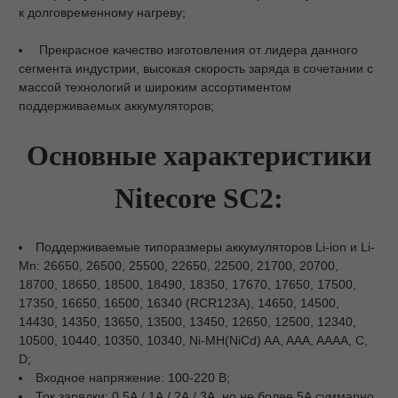
к долговременному нагреву;
Прекрасное качество изготовления от лидера данного
сегмента индустрии, высокая скорость заряда в сочетании с
массой технологий и широким ассортиментом
поддерживаемых аккумуляторов;
Основные характеристики
Nitecore SC2:
Поддерживаемые типоразмеры аккумуляторов Li-ion и Li-
Mn: 26650, 26500, 25500, 22650, 22500, 21700, 20700,
18700, 18650, 18500, 18490, 18350, 17670, 17650, 17500,
17350, 16650, 16500, 16340 (RCR123A), 14650, 14500,
14430, 14350, 13650, 13500, 13450, 12650, 12500, 12340,
10500, 10440, 10350, 10340, Ni-MH(NiCd) AA, AAA, AAAA, C,
D;
Входное напряжение: 100-220 В;
Ток зарядки: 0.5А / 1А / 2А / 3А, но не более 5А суммарно