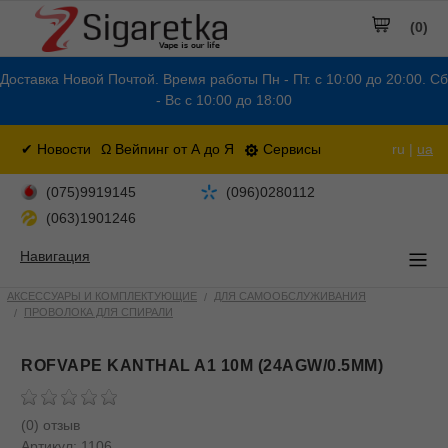
(0)
Доставка Новой Почтой. Время работы Пн - Пт. с 10:00 до 20:00. Сб
- Вс с 10:00 до 18:00
✔ Новости
Ω Вейпинг от А до Я
Сервисы
ru |
ua
(075)9919145
(096)0280112
(063)1901246
Навигация
АКСЕССУАРЫ И КОМПЛЕКТУЮЩИЕ
ДЛЯ САМООБСЛУЖИВАНИЯ
ПРОВОЛОКА ДЛЯ СПИРАЛИ
ROFVAPE KANTHAL A1 10M (24AGW/0.5MM)
(0) отзыв
Артикул:
1106