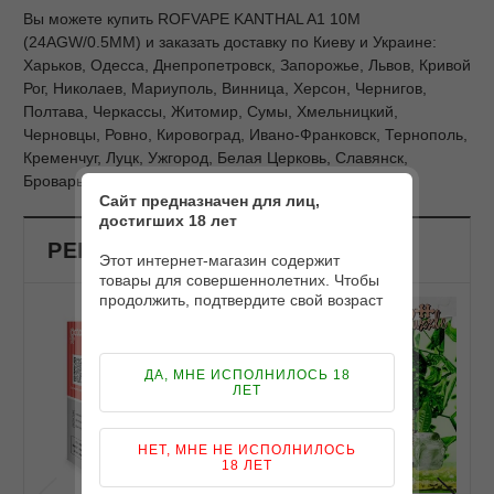
Вы можете купить ROFVAPE KANTHAL A1 10M
(24AGW/0.5MM) и заказать доставку по Киеву и Украине:
Харьков, Одесса, Днепропетровск, Запорожье, Львов, Кривой
Рог, Николаев, Мариуполь, Винница, Херсон, Чернигов,
Полтава, Черкассы, Житомир, Сумы, Хмельницкий,
Черновцы, Ровно, Кировоград, Ивано-Франковск, Тернополь,
Кременчуг, Луцк, Ужгород, Белая Церковь, Славянск,
Бровары и другие города Украины.
Сайт предназначен для лиц,
достигших 18 лет
РЕКОМЕНДОВАНЫЕ ПРОДУКТЫ
Этот интернет-магазин содержит
товары для совершеннолетних. Чтобы
продолжить, подтвердите свой возраст
ДА, МНЕ ИСПОЛНИЛОСЬ 18
ЛЕТ
НЕТ, МНЕ НЕ ИСПОЛНИЛОСЬ
18 ЛЕТ