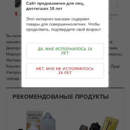
Сайт предназначен для лиц,
достигших 18 лет
Этот интернет-магазин содержит
товары для совершеннолетних. Чтобы
продолжить, подтвердите свой возраст
Вы можете купить Smok Novo 2 DC 1.4ohm MTL Pod и
заказать доставку по Киеву и Украине: Харьков, Одесса,
Днепропетровск, Запорожье, Львов, Кривой Рог, Николаев,
ДА, МНЕ ИСПОЛНИЛОСЬ 18
ЛЕТ
Мариуполь, Винница, Херсон, Чернигов, Полтава, Черкассы,
Житомир, Сумы, Хмельницкий, Черновцы, Ровно,
Кировоград, Ивано-Франковск, Тернополь, Кременчуг, Луцк,
НЕТ, МНЕ НЕ ИСПОЛНИЛОСЬ
Ужгород, Белая Церковь, Славянск, Бровары и другие
18 ЛЕТ
города Украины.
РЕКОМЕНДОВАНЫЕ ПРОДУКТЫ