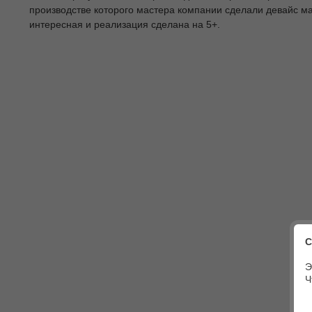
производстве которого мастера компании сделали девайс ма
интересная и реализация сделана на 5+.
С
Э
Ч