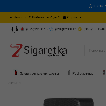
Доставка Н
✔ Новости
Ω Вейпинг от А до Я
Сервисы
(075)9919145
(096)0280112
(063)1901246
Поиск
Электронные сигареты
Pod системы
БОКС МОДЫ