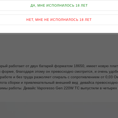
ДА, МНЕ ИСПОЛНИЛОСЬ 18 ЛЕТ
НЕТ, МНЕ НЕ ИСПОЛНИЛОСЬ 18 ЛЕТ
торый работает от двух батарей форматом 18650, имеет новую плат
й форме, благодаря этому он превосходно смотрится, и очень удо
работе и без труда разколяет спираль с сопротивлением от 0,03 О
стота сборки и привлекательный внешний вид девайса превосходно 
имы работы. Девайс Vaporesso Gen 220W TC выпустили в четырех 