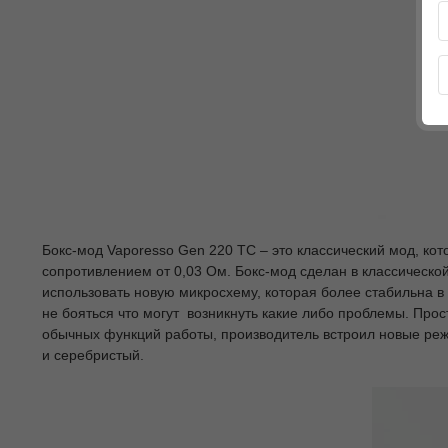
Бокс-мод Vaporesso Gen 220 TC – это классический мод, ко
сопротивлением от 0,03 Ом. Бокс-мод сделан в классическо
использовать новую микросхему, которая более стабильна в 
не бояться что могут возникнуть какие либо проблемы. Про
обычных функций работы, производитель встроил новые реж
и серебристый.