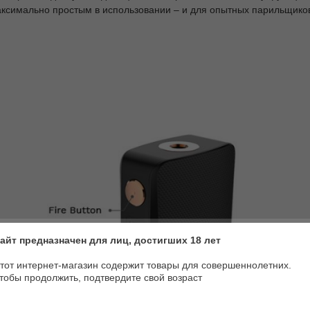
ксимально простым в использовании – и для опытных парильщиков,
айт предназначен для лиц, достигших 18 лет
тот интернет-магазин содержит товары для совершеннолетних.
тобы продолжить, подтвердите свой возраст