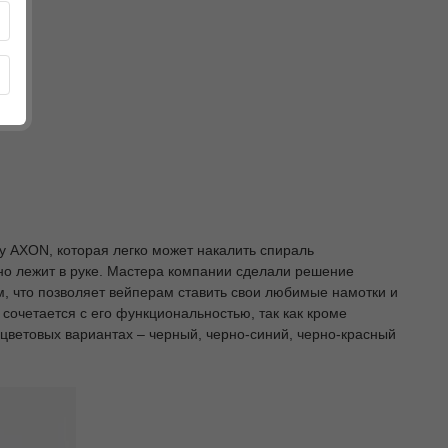
у AXON, которая легко может накалить спираль
бно лежит в руке. Мастера компании сделали решение
м, что позволяет вейперам ставить свои любимые намотки и
сочетается с его функциональностью, так как кроме
цветовых вариантах – черный, черно-синий, черно-красный