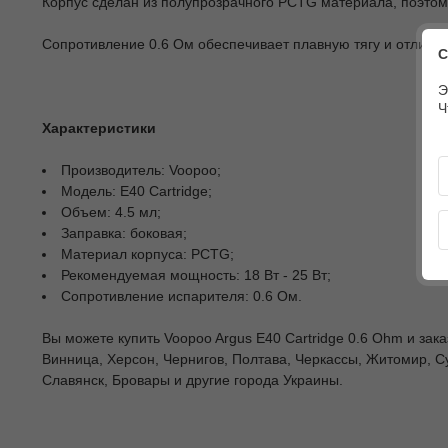
Корпус сделан из полупрозрачного PCTG материала, поэтому
Сопротивление 0.6 Ом обеспечивает плавную тягу и отличну
С
Э
Ч
Характеристики
Производитель: Voopoo;
Модель: E40 Cartridge;
Объем: 4.5 мл;
Заправка: боковая;
Материал корпуса: PCTG;
Рекомендуемая мощность: 18 Вт - 25 Вт;
Сопротивление испарителя: 0.6 Ом.
Вы можете купить Voopoo Argus E40 Cartridge 0.6 Ohm и зака
Винница, Херсон, Чернигов, Полтава, Черкассы, Житомир, С
Славянск, Бровары и другие города Украины.