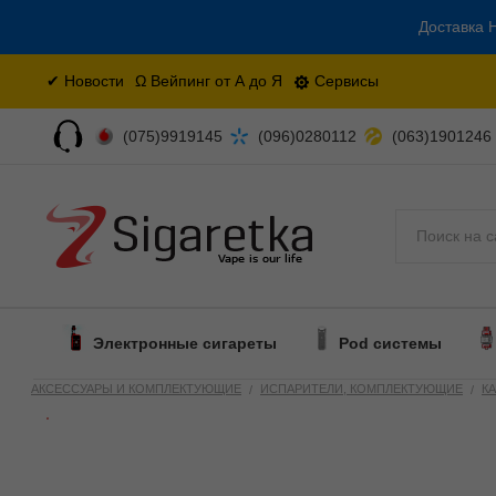
Доставка Н
✔ Новости
Ω Вейпинг от А до Я
Сервисы
(075)9919145
(096)0280112
(063)1901246
Поиск
Электронные сигареты
Pod системы
АКСЕССУАРЫ И КОМПЛЕКТУЮЩИЕ
ИСПАРИТЕЛИ, КОМПЛЕКТУЮЩИЕ
К