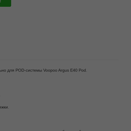
!
ьно для POD-системы Voopoo Argus E40 Pod.
.
яжки.