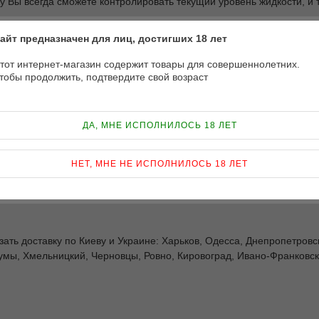
 Вы всегда сможете контролировать текущий уровень жидкости, и 
ю вкусопередачу. Рекомендуемая мощность для данного испарителя 
айт предназначен для лиц, достигших 18 лет
тот интернет-магазин содержит товары для совершеннолетних.
тобы продолжить, подтвердите свой возраст
ДА, МНЕ ИСПОЛНИЛОСЬ 18 ЛЕТ
НЕТ, МНЕ НЕ ИСПОЛНИЛОСЬ 18 ЛЕТ
зать доставку по Киеву и Украине: Харьков, Одесса, Днепропетровс
умы, Хмельницкий, Черновцы, Ровно, Кировоград, Ивано-Франковск,