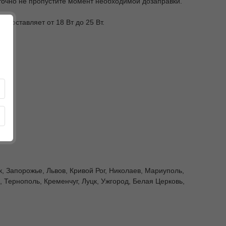
точно не пропустите момент необходимой дозаправки.
составляет от 18 Вт до 25 Вт.
к, Запорожье, Львов, Кривой Рог, Николаев, Мариуполь,
 Тернополь, Кременчуг, Луцк, Ужгород, Белая Церковь,