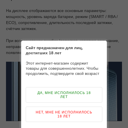
На дисплее отображаются все основные параметры:
мощность, уровень заряда батареи, режим (SMART / RBA /
ECO), сопротивление, длительность последней затяжки,
счётчик затяжек.
При возникновении ошибки (перегрев, короткое замыкание,
неправильная установка аккумулятора и т.п.) на экране
Сайт предназначен для лиц,
появляется соответствующее уведомление.
достигших 18 лет
Этот интернет-магазин содержит
товары для совершеннолетних. Чтобы
продолжить, подтвердите свой возраст
ДА, МНЕ ИСПОЛНИЛОСЬ 18
ЛЕТ
НЕТ, МНЕ НЕ ИСПОЛНИЛОСЬ
18 ЛЕТ