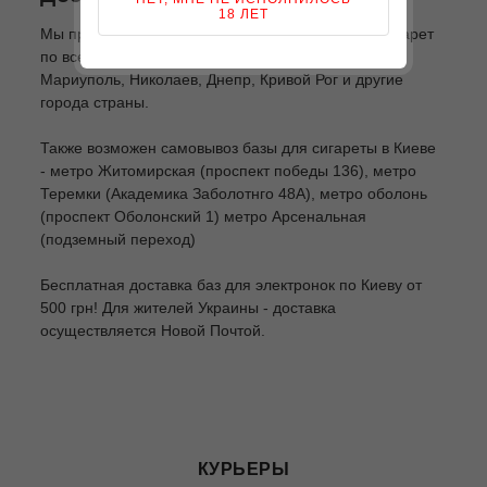
18 ЛЕТ
Мы производим доставку баз для электронных сигарет
по всей Украине: Киев, Одесса, Харьков, Львов,
Мариуполь, Николаев, Днепр, Кривой Рог и другие
города страны.
Также возможен самовывоз базы для сигареты в Киеве
- метро Житомирская (проспект победы 136), метро
Теремки (Академика Заболотнго 48А), метро оболонь
(проспект Оболонский 1) метро Арсенальная
(подземный переход)
Бесплатная доставка баз для электронок по Киеву от
500 грн! Для жителей Украины - доставка
осуществляется Новой Почтой.
КУРЬЕРЫ