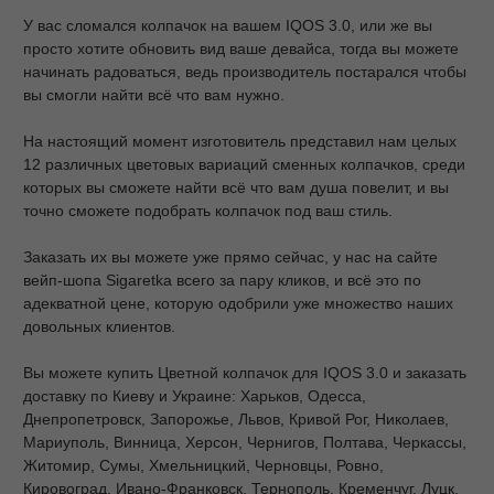
У вас сломался колпачок на вашем IQOS 3.0, или же вы
просто хотите обновить вид ваше девайса, тогда вы можете
начинать радоваться, ведь производитель постарался чтобы
вы смогли найти всё что вам нужно.
На настоящий момент изготовитель представил нам целых
12 различных цветовых вариаций сменных колпачков, среди
которых вы сможете найти всё что вам душа повелит, и вы
точно сможете подобрать колпачок под ваш стиль.
Заказать их вы можете уже прямо сейчас, у нас на сайте
вейп-шопа Sigaretka всего за пару кликов, и всё это по
адекватной цене, которую одобрили уже множество наших
довольных клиентов.
Вы можете купить Цветной колпачок для IQOS 3.0 и заказать
доставку по Киеву и Украине: Харьков, Одесса,
Днепропетровск, Запорожье, Львов, Кривой Рог, Николаев,
Мариуполь, Винница, Херсон, Чернигов, Полтава, Черкассы,
Житомир, Сумы, Хмельницкий, Черновцы, Ровно,
Кировоград, Ивано-Франковск, Тернополь, Кременчуг, Луцк,