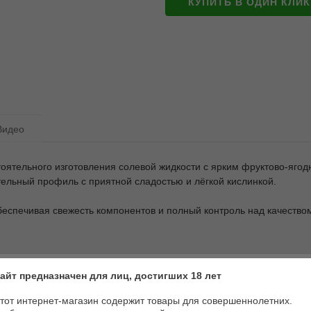
КУПИТЬ В ОДИН КЛИК
Видео
ятельного изготовления солевой жидкости с ярким фруктово-ягод
льный профиль с приятной сладостью и лёгкой кислинкой.
еспечивая свежесть компонентов и полный контроль над качеством
айт предназначен для лиц, достигших 18 лет
тот интернет-магазин содержит товары для совершеннолетних.