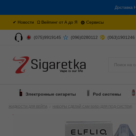
Доставка Н
✔ Новости
Ω Вейпинг от А до Я
Сервисы
(075)9919145
(096)0280112
(063)1901246
Поиск
Электронные сигареты
Pod системы
ЖИДКОСТИ ДЛЯ ВЕЙПА
НАБОРЫ СДЕЛАЙ САМ 50/50 (ДЛЯ ПОД-СИСТЕМ)