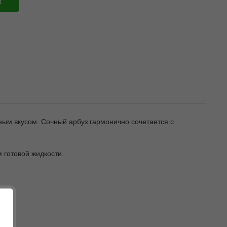
!
ным вкусом. Сочный арбуз гармонично сочетается с
 готовой жидкости.