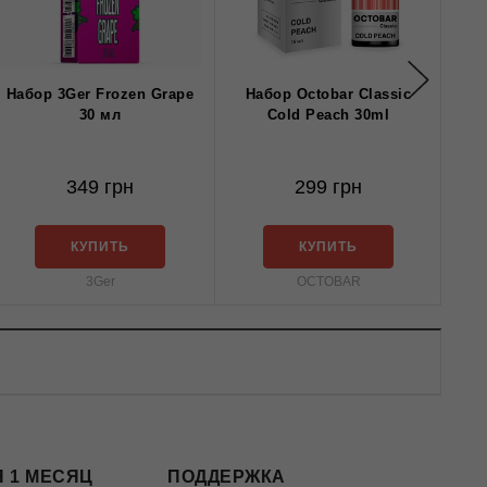
Набор 3Ger Frozen Grape
Набор Octobar Classic
Н
30 мл
Cold Peach 30ml
Oc
349 грн
299 грн
КУПИТЬ
КУПИТЬ
3Ger
OCTOBAR
 1 МЕСЯЦ
ПОДДЕРЖКА