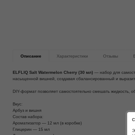
Описание
Характеристики
Отзывы
ELFLIQ Salt Watermelon Cherry (30 мл)
— набор для самосто
насыщенной вишней, создавая сбалансированный и выразите
DIY-формат позволяет самостоятельно смешать жидкость, об
Вкус:
Арбуз и вишня
Состав набора:
С
Ароматизатор — 12 мл (в коробке)
Глицерин — 15 мл
Э