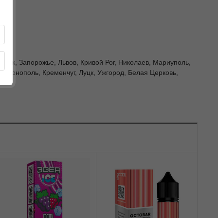
ровск, Запорожье, Львов, Кривой Рог, Николаев, Мариуполь,
 Тернополь, Кременчуг, Луцк, Ужгород, Белая Церковь,