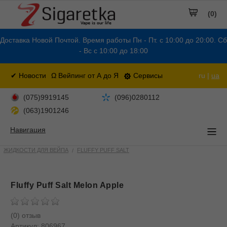
(0)
Доставка Новой Почтой. Время работы Пн - Пт. с 10:00 до 20:00. Сб
- Вс с 10:00 до 18:00
✔ Новости
Ω Вейпинг от А до Я
Сервисы
ru |
ua
(075)9919145
(096)0280112
(063)1901246
Навигация
ЖИДКОСТИ ДЛЯ ВЕЙПА
FLUFFY PUFF SALT
Fluffy Puff Salt Melon Apple
(0) отзыв
Артикул:
806967