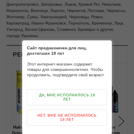
Днепропетровск, Запорожье, Львов, Кривой Рог, Николаев,
Мариуполь, Винница, Херсон, Чернигов, Полтава, Черкассы,
Житомир, Сумы, Хмельницкий, Черновцы, Ровно,
Кировоград, Ивано-Франковск, Тернополь, Кременчуг, Луцк,
Ужгород, Белая Церковь, Славянск, Бровары и другие
города Украины.
Сайт предназначен для лиц,
достигших 18 лет
РЕКОМЕНДОВАНЫЕ ПРОДУКТЫ
Этот интернет-магазин содержит
товары для совершеннолетних. Чтобы
продолжить, подтвердите свой возраст
ДА, МНЕ ИСПОЛНИЛОСЬ 18
ЛЕТ
НЕТ, МНЕ НЕ ИСПОЛНИЛОСЬ
18 ЛЕТ
Набор для самозамеса
Набор Marvellous
Octobar Go Salt (Лимон)
Strawberry Bubblegum