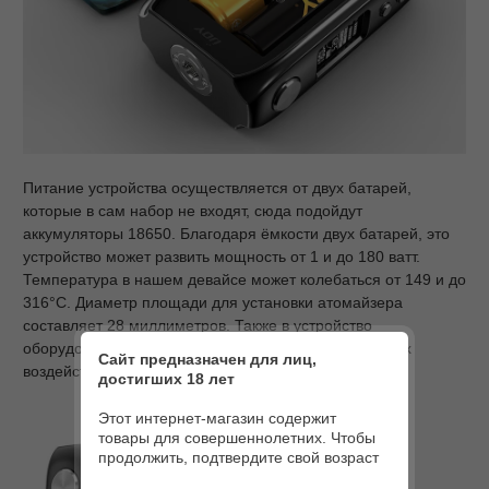
Питание устройства осуществляется от двух батарей,
которые в сам набор не входят, сюда подойдут
аккумуляторы 18650. Благодаря ёмкости двух батарей, это
устройство может развить мощность от 1 и до 180 ватт.
Температура в нашем девайсе может колебаться от 149 и до
316°С. Диаметр площади для установки атомайзера
составляет 28 миллиметров. Также в устройство
оборудовано чипом защиты от различных негативных
Сайт предназначен для лиц,
воздействий.
достигших 18 лет
Этот интернет-магазин содержит
товары для совершеннолетних. Чтобы
продолжить, подтвердите свой возраст