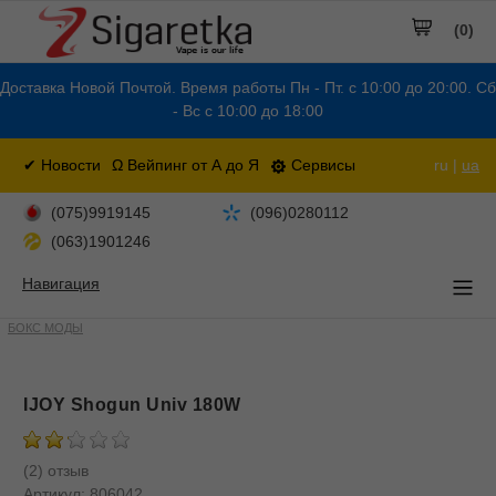
(0)
Доставка Новой Почтой. Время работы Пн - Пт. с 10:00 до 20:00. Сб
- Вс с 10:00 до 18:00
✔ Новости
Ω Вейпинг от А до Я
Сервисы
ru |
ua
(075)9919145
(096)0280112
(063)1901246
Навигация
БОКС МОДЫ
IJOY Shogun Univ 180W
(2) отзыв
Артикул:
806042