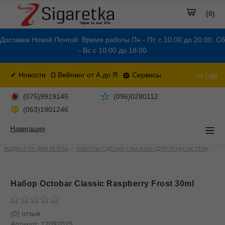
(0)
Доставка Новой Почтой. Время работы Пн - Пт. с 10:00 до 20:00. Сб
- Вс с 10:00 до 18:00
✔ Новости
Ω Вейпинг от А до Я
Сервисы
ru |
ua
(075)9919145
(096)0280112
(063)1901246
Навигация
ЖИДКОСТИ ДЛЯ ВЕЙПА
НАБОРЫ СДЕЛАЙ САМ 50/50 (ДЛЯ ПОД-СИСТЕМ)
Набор Octobar Classic Raspberry Frost 30ml
(0) отзыв
Артикул:
12092025