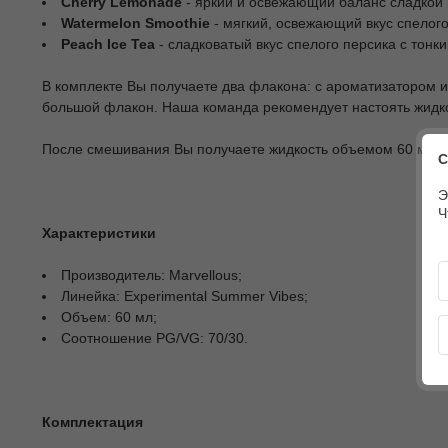
Cherry Lemonade
- яркий и освежающий баланс сладкой 
Watermelon Smoothie
- мягкий, освежающий вкус спелог
Peach Ice Tea
- сладковатый вкус спелого персика с тон
В комплекте Вы получаете два флакона: с ароматизатором 
большой флакон. Наша команда рекомендует настоять жидко
После смешивания Вы получаете жидкость объемом 60 мл, 
С
Э
Ч
Характеристики
Производитель: Marvellous;
Линейка: Experimental Summer Vibes;
Объем: 60 мл;
Соотношение PG/VG: 70/30.
Комплектация