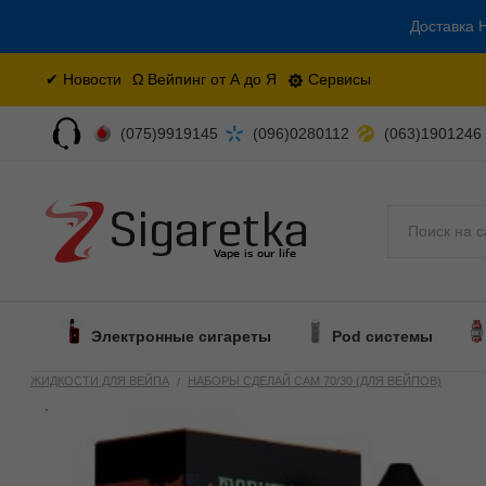
Доставка Н
✔ Новости
Ω Вейпинг от А до Я
Сервисы
(075)9919145
(096)0280112
(063)1901246
Поиск
Электронные сигареты
Pod системы
ЖИДКОСТИ ДЛЯ ВЕЙПА
НАБОРЫ СДЕЛАЙ САМ 70/30 (ДЛЯ ВЕЙПОВ)