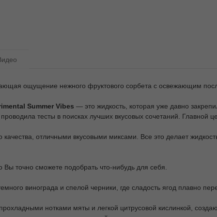
Видео
идающая ощущение нежного фруктового сорбета с освежающим пос
rimental
Summer
Vibes
— это жидкость, которая уже давно закреп
 проводила тесты в поисках лучших вкусовых сочетаний. Главной ц
о качества, отличными вкусовыми миксами. Все это делает жидкост
о Вы точно сможете подобрать что-нибудь для себя.
емного винограда и спелой черники, где сладость ягод плавно пер
 прохладными нотками мяты и легкой цитрусовой кислинкой, созда