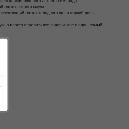
слегка газированного летнего лимонада.
 глоток летнего смузи.
освежающий глоток холодного чая в жаркий день.
ужно просто перелить все содержимое в один, самый