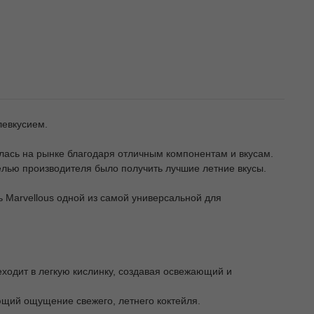
левкусием.
илась на рынке благодаря отличным компонентам и вкусам.
елью производителя было получить лучшие летние вкусы.
ь Marvellous одной из самой универсальной для
еходит в легкую кислинку, создавая освежающий и
ющий ощущение свежего, летнего коктейля.