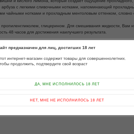
вишни и кислого лимона, который создает ощущение прохладного, 
о арбуза с легкими сливочными нотками, напоминающий прохладный
кими чайными нотками и прохладным ментоловым оттенком, словно 
и пропиленгликолем, глицерином. Для смешивания жидкости, Вам н
сть 48 часов для достижения наилучшего результата.
и соотношением PG/VG 70/30.
айт предназначен для лиц, достигших 18 лет
тот интернет-магазин содержит товары для совершеннолетних.
тобы продолжить, подтвердите свой возраст
ДА, МНЕ ИСПОЛНИЛОСЬ 18 ЛЕТ
НЕТ, МНЕ НЕ ИСПОЛНИЛОСЬ 18 ЛЕТ