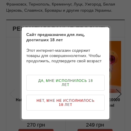
Франковск, Тернополь, Кременчуг, Луцк, Ужгород, Белая
Церковь, Славянск, Бровары и другие города Украины.
РЕКОМЕНДОВАНЫЕ ПРОДУКТЫ
Сайт предназначен для лиц,
достигших 18 лет
Этот интернет-магазин содержит
товары для совершеннолетних. Чтобы
продолжить, подтвердите свой возраст
ДА, МНЕ ИСПОЛНИЛОСЬ 18
ЛЕТ
Набор Troublemaker
Набор Flavorlab PE10000
НЕТ, МНЕ НЕ ИСПОЛНИЛОСЬ
18 ЛЕТ
Alaska 60ml
Cherry Orange 30ml
270 грн
249 грн