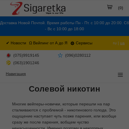
(0)
Доставка Новой Почтой. Время работы Пн - Пт. с 10:00 до 20:00. Сб
- Вс с 10:00 до 18:00
✔ Новости
Ω Вейпинг от А до Я
Сервисы
ru |
ua
(075)9919145
(096)0280112
(063)1901246
Навигация
Солевой никотин
Многие вейперы-новички, которые перешли на пар
сталкиваются с проблемой - никотинового голода. Это
ощущение наступает чуть позже парения, или вообще
сразу же после парения, вобщем чуство
ненасыщенности. Именно поэтому в некоторых