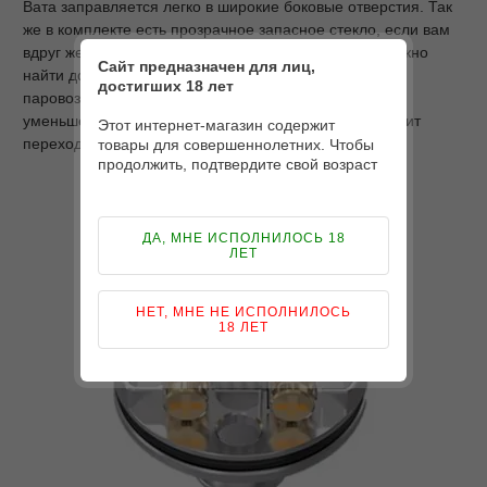
Вата заправляется легко в широкие боковые отверстия. Так
же в комплекте есть прозрачное запасное стекло, если вам
вдруг желтенький не по душе. Под паралончиком можно
Сайт предназначен для лиц,
найти допы. В угоду нашим европейским друзьям вы
достигших 18 лет
паровозом получите еще проставку из пластика для
уменьшения объема до 2 мл. В комплект так же входит
Этот интернет-магазин содержит
переходник под 510 дрип тип.
товары для совершеннолетних. Чтобы
продолжить, подтвердите свой возраст
ДА, МНЕ ИСПОЛНИЛОСЬ 18
ЛЕТ
НЕТ, МНЕ НЕ ИСПОЛНИЛОСЬ
18 ЛЕТ