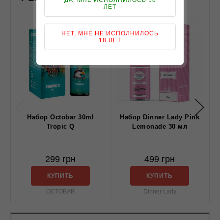
ЛЕТ
НЕТ, МНЕ НЕ ИСПОЛНИЛОСЬ
18 ЛЕТ
Набор Octobar 30ml
Набор Dinner Lady Pink
Tropic Q
Lemonade 30 мл
299 грн
499 грн
КУПИТЬ
КУПИТЬ
OCTOBAR
Dinner Lady