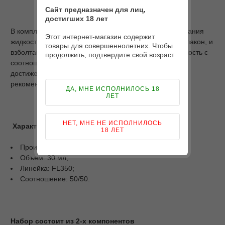
Сайт предназначен для лиц,
достигших 18 лет
В комплекте Вы получаете два флакона. Для смешивания
Этот интернет-магазин содержит
жидкости, просто перелейте все в самый большой флакон, и
товары для совершеннолетних. Чтобы
взболтайте. После смешивания у Вас получится жидкость с
продолжить, подтвердите свой возраст
соотношением PG/VG - 50/50 и объемом 30 мл. Для
достижения наилучшего результата наша команда
рекомендует настоять жидкость 48 часов.
ДА, МНЕ ИСПОЛНИЛОСЬ 18
ЛЕТ
НЕТ, МНЕ НЕ ИСПОЛНИЛОСЬ
Характеристики
18 ЛЕТ
Производитель: Украина;
Объем: 30 мл;
Линейка: FL350;
Соотношение: 50/50.
Набор состоит из 2-х компонентов