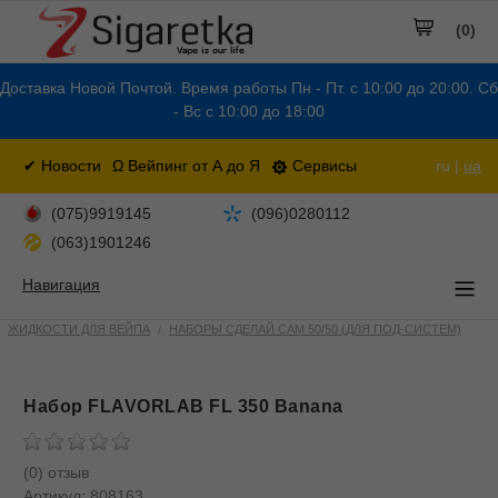
(0)
Доставка Новой Почтой. Время работы Пн - Пт. с 10:00 до 20:00. Сб
- Вс с 10:00 до 18:00
✔ Новости
Ω Вейпинг от А до Я
Сервисы
ru |
ua
(075)9919145
(096)0280112
(063)1901246
Навигация
ЖИДКОСТИ ДЛЯ ВЕЙПА
НАБОРЫ СДЕЛАЙ САМ 50/50 (ДЛЯ ПОД-СИСТЕМ)
Набор FLAVORLAB FL 350 Banana
(0) отзыв
Артикул:
808163