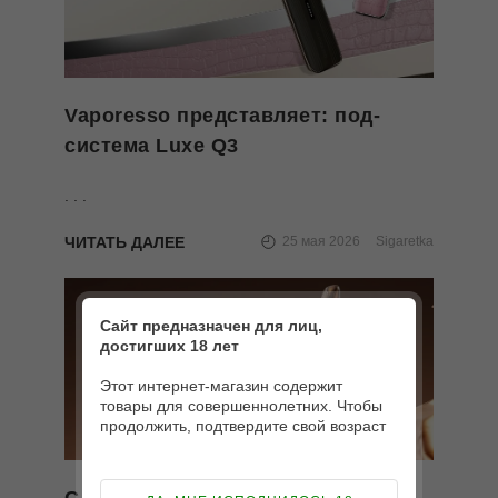
Vaporesso представляет: под-
система Luxe Q3
. . .
ЧИТАТЬ ДАЛЕЕ
25 мая 2026
Sigaretka
Сайт предназначен для лиц,
достигших 18 лет
Этот интернет-магазин содержит
товары для совершеннолетних. Чтобы
продолжить, подтвердите свой возраст
С под-системой Artio 2 от Oxva