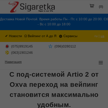
(0)
Доставка Новой Почтой. Время работы Пн - Пт. с 10:00 до 20:00. Сб
- Вс с 10:00 до 18:00
✔ Новости
Ω Вейпинг от А до Я
Сервисы
ru |
ua
(075)9919145
(096)0280112
(063)1901246
Навигация
С под-системой Artio 2 от
Oxva переход на вейпинг
становится максимально
удобным.