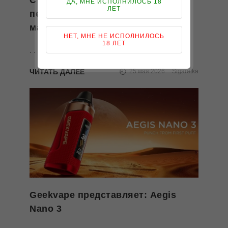
ДА, МНЕ ИСПОЛНИЛОСЬ 18
ЛЕТ
переход на вейпинг становится
максимально удобным.
НЕТ, МНЕ НЕ ИСПОЛНИЛОСЬ
18 ЛЕТ
. . .
ЧИТАТЬ ДАЛЕЕ
25 мая 2026
Sigaretka
Geekvape представляет: Aegis
Nano 3